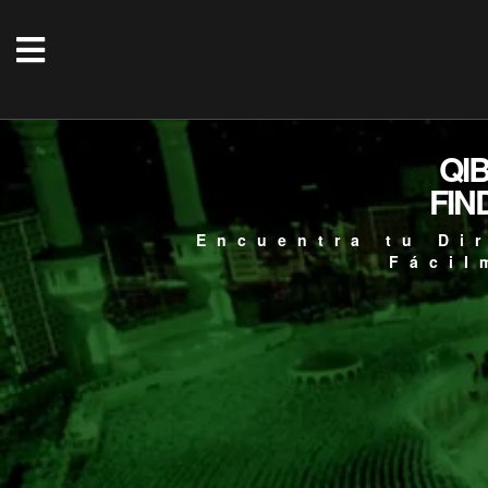
QI
FIN
Encuentra tu Di
Fácil