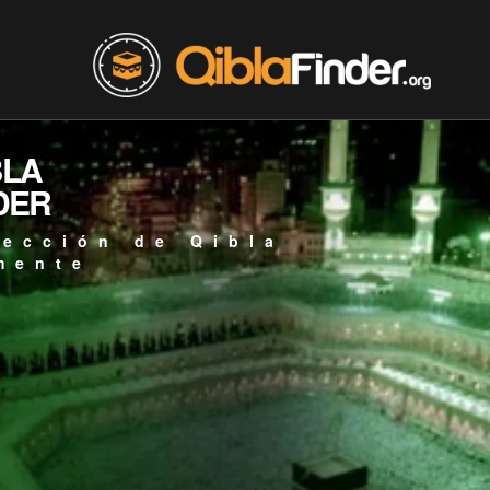
BLA
DER
rección de Qibla
mente