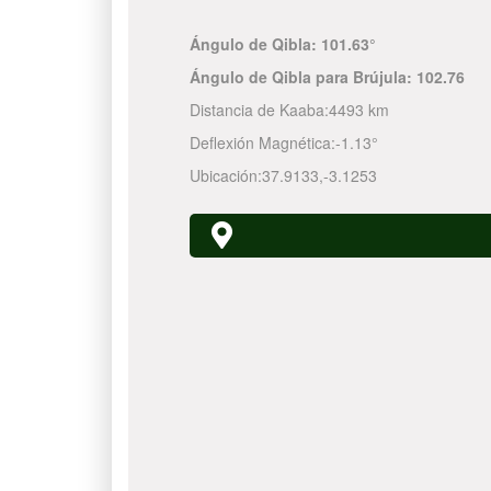
Ángulo de Qibla:
101.63°
Ángulo de Qibla para Brújula:
102.76
Distancia de Kaaba:
4493 km
Deflexión Magnética:
-1.13°
Ubicación:
37.9133
,
-3.1253