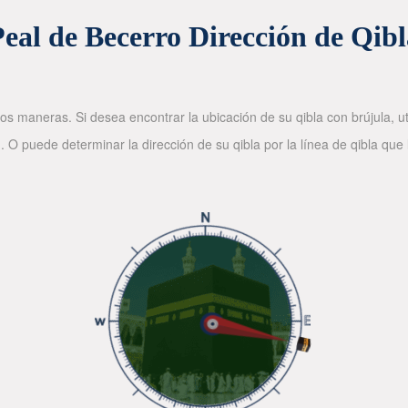
eal de Becerro Dirección de Qibl
os maneras. Si desea encontrar la ubicación de su qibla con brújula, ut
. O puede determinar la dirección de su qibla por la línea de qibla que