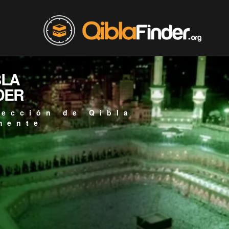
BLA
DER
rección de Qibla
mente