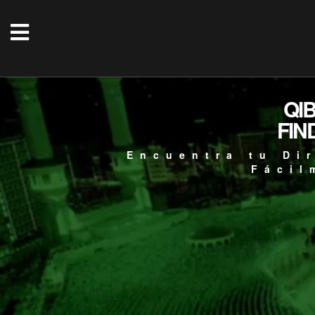
QI
FIN
Encuentra tu Di
Fácil