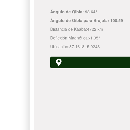
Ángulo de Qibla:
98.64°
Ángulo de Qibla para Brújula:
100.59
Distancia de Kaaba:
4722 km
Deflexión Magnética:
-1.95°
Ubicación:
37.1618
,
-5.9243