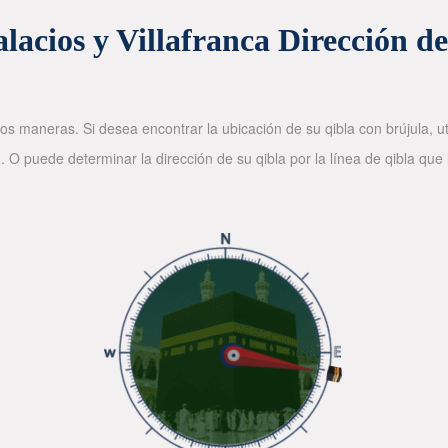
lacios y Villafranca Dirección d
os maneras. Si desea encontrar la ubicación de su qibla con brújula, ut
. O puede determinar la dirección de su qibla por la línea de qibla que