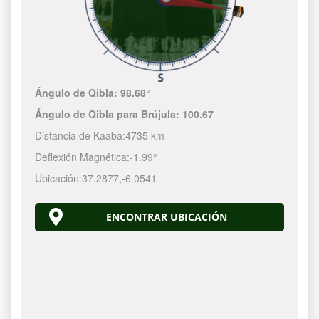
Ángulo de Qibla:
98.68°
Ángulo de Qibla para Brújula:
100.67
Distancia de Kaaba:
4735 km
Deflexión Magnética:
-1.99°
Ubicación:
37.2877
,
-6.0541
ENCONTRAR UBICACIÓN