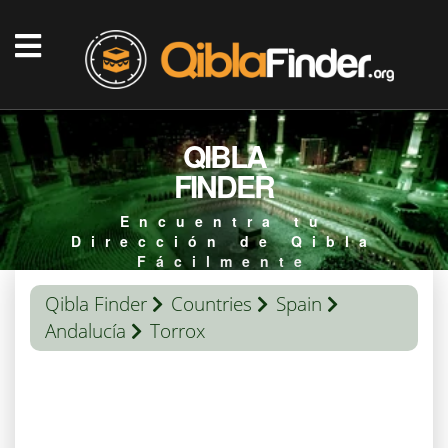
QIBLA
FINDER
Encuentra tu
Dirección de Qibla
Fácilmente
Qibla Finder
Countries
Spain
Andalucía
Torrox