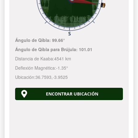
Ángulo de Qibla:
99.66°
Ángulo de Qibla para Brújula:
101.01
Distancia de Kaaba:
4541 km
Deflexión Magnética:
-1.35°
Ubicación:
36.7593
,
-3.9525
ENCONTRAR UBICACIÓN