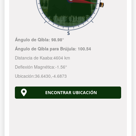
Ángulo de Qibla:
98.98°
Ángulo de Qibla para Brújula:
100.54
Distancia de Kaaba:
4604 km
Deflexión Magnética:
-1.56°
Ubicación:
36.6430
,
-4.6873
ENCONTRAR UBICACIÓN