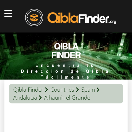
QIBLA
FINDER
Encuentra tu
Dirección de Qibla
Fácilmente
Qibla Finder
Countries
Spain
Andalucía
Alhaurín el Grande