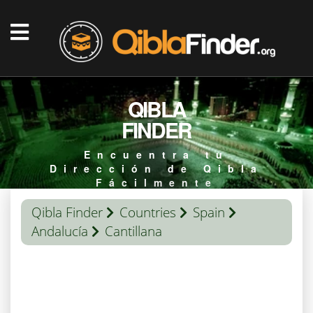
QIBLA
FINDER
Encuentra tu
Dirección de Qibla
Fácilmente
Qibla Finder
Countries
Spain
Andalucía
Cantillana