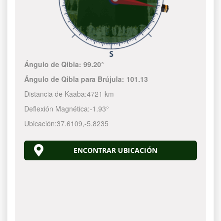
Ángulo de Qibla:
99.20°
Ángulo de Qibla para Brújula:
101.13
Distancia de Kaaba:
4721 km
Deflexión Magnética:
-1.93°
Ubicación:
37.6109
,
-5.8235
ENCONTRAR UBICACIÓN