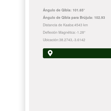
Ángulo de Qibla:
101.65°
Ángulo de Qibla para Brújula:
102.93
Distancia de Kaaba:
4543 km
Deflexión Magnética:
-1.28°
Ubicación:
38.2743
,
-3.6142