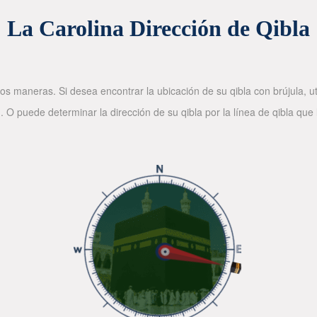
La Carolina Dirección de Qibla
os maneras. Si desea encontrar la ubicación de su qibla con brújula, ut
. O puede determinar la dirección de su qibla por la línea de qibla que