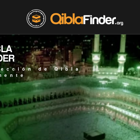
BLA
DER
rección de Qibla
mente