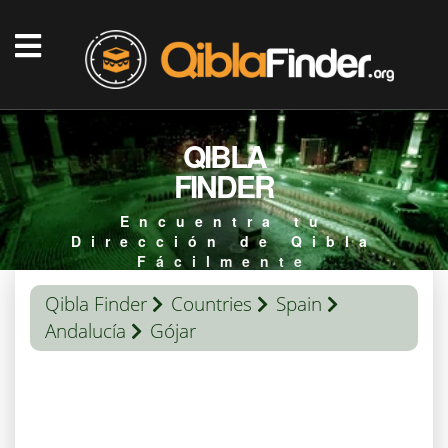
QIBLA
FINDER
Encuentra tu
Dirección de Qibla
Fácilmente
Qibla Finder
Countries
Spain
Andalucía
Gójar