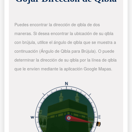
Puedes encontrar la dirección de qibla de dos
maneras. Si desea encontrar la ubicación de su qibla
con brújula, utilice el ángulo de qibla que se muestra a
continuación (Ángulo de Qibla para Brújula). O puede
determinar la dirección de su qibla por la línea de qibla
que le envíen mediante la aplicación Google Mapas.