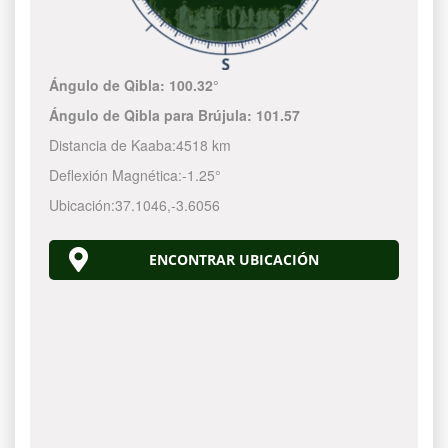
Ángulo de Qibla:
100.32°
Ángulo de Qibla para Brújula:
101.57
Distancia de Kaaba:
4518 km
Deflexión Magnética:
-1.25°
Ubicación:
37.1046
,
-3.6056
ENCONTRAR UBICACIÓN