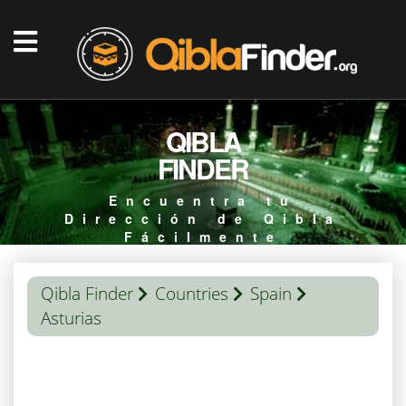
QIBLA
FINDER
Encuentra tu
Dirección de Qibla
Fácilmente
Qibla Finder
Countries
Spain
Asturias