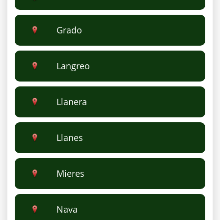
Grado
Langreo
Llanera
Llanes
Mieres
Nava