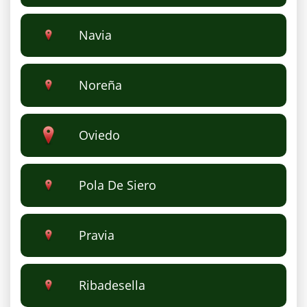
Navia
Noreña
Oviedo
Pola De Siero
Pravia
Ribadesella