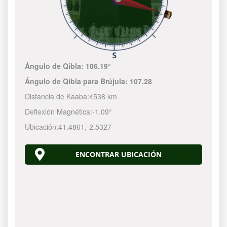
Ángulo de Qibla:
106.19°
Ángulo de Qibla para Brújula:
107.28
Distancia de Kaaba:
4538 km
Deflexión Magnética:
-1.09°
Ubicación:
41.4861
,
-2.5327
ENCONTRAR UBICACIÓN