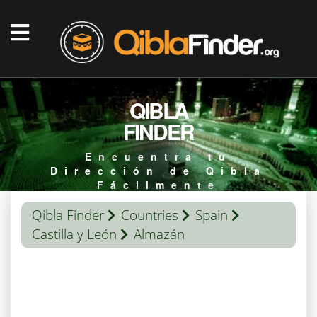
QIBLA
FINDER
Encuentra tu
Dirección de Qibla
Fácilmente
Qibla Finder
Countries
Spain
Castilla y León
Almazán