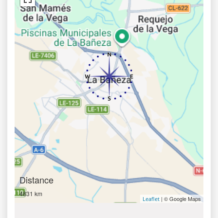
Distance
4831 km
| © Google Maps
Leaflet