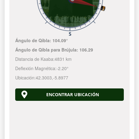
Ángulo de Qibla:
104.09°
Ángulo de Qibla para Brújula:
106.29
Distancia de Kaaba:
4831 km
Deflexión Magnética:
-2.20°
Ubicación:
42.3003
,
-5.8977
ENCONTRAR UBICACIÓN