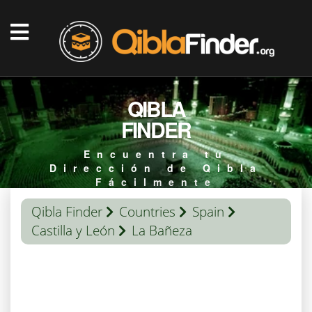
QIBLA
FINDER
Encuentra tu
Dirección de Qibla
Fácilmente
Qibla Finder
Countries
Spain
Castilla y León
La Bañeza