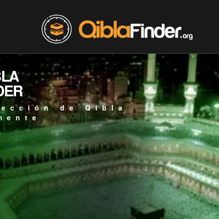
BLA
DER
rección de Qibla
mente