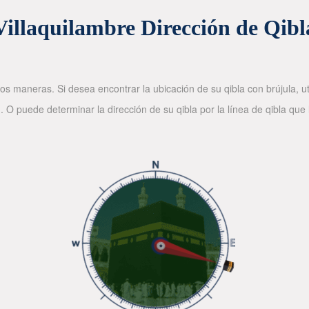
Villaquilambre Dirección de Qibl
os maneras. Si desea encontrar la ubicación de su qibla con brújula, ut
. O puede determinar la dirección de su qibla por la línea de qibla que