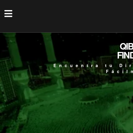
QI
FIN
Encuentra tu Di
Fácil