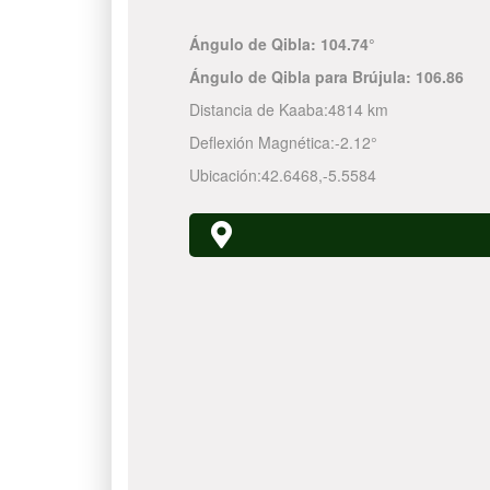
Ángulo de Qibla:
104.74°
Ángulo de Qibla para Brújula:
106.86
Distancia de Kaaba:
4814 km
Deflexión Magnética:
-2.12°
Ubicación:
42.6468
,
-5.5584