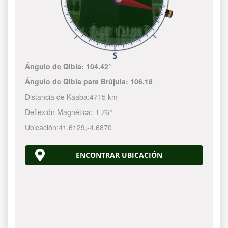
Ángulo de Qibla:
104.42°
Ángulo de Qibla para Brújula:
106.18
Distancia de Kaaba:
4715 km
Deflexión Magnética:
-1.76°
Ubicación:
41.6129
,
-4.6870
ENCONTRAR UBICACIÓN