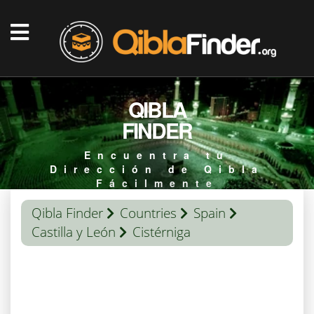
QIBLA
FINDER
Encuentra tu
Dirección de Qibla
Fácilmente
Qibla Finder
Countries
Spain
Castilla y León
Cistérniga