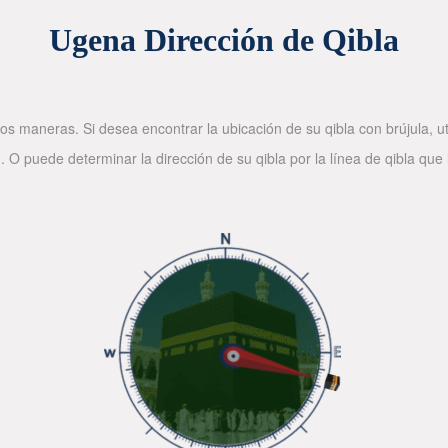
Ugena Dirección de Qibla
os maneras. Si desea encontrar la ubicación de su qibla con brújula, ut
. O puede determinar la dirección de su qibla por la línea de qibla que