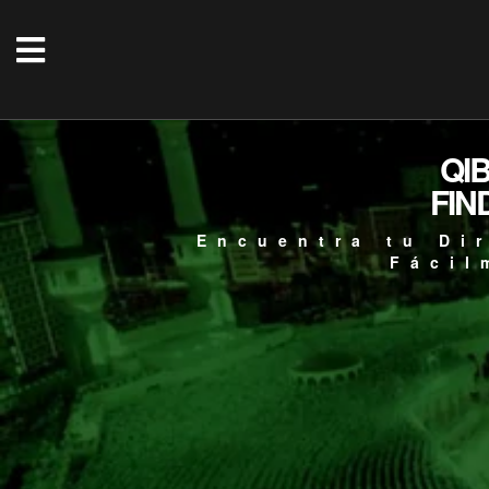
QI
FIN
Encuentra tu Di
Fácil