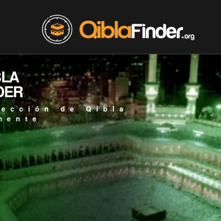
BLA
DER
rección de Qibla
mente