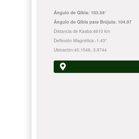
Ángulo de Qibla:
103.54°
Ángulo de Qibla para Brújula:
104.97
Distancia de Kaaba:
4610 km
Deflexión Magnética:
-1.43°
Ubicación:
40.1548
,
-3.8744