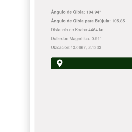
Ángulo de Qibla:
104.94°
Ángulo de Qibla para Brújula:
105.85
Distancia de Kaaba:
4464 km
Deflexión Magnética:
-0.91°
Ubicación:
40.0667
,
-2.1333