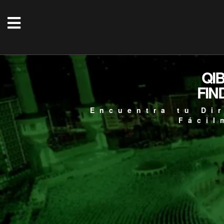
QI
FIN
Encuentra tu Di
Fácil