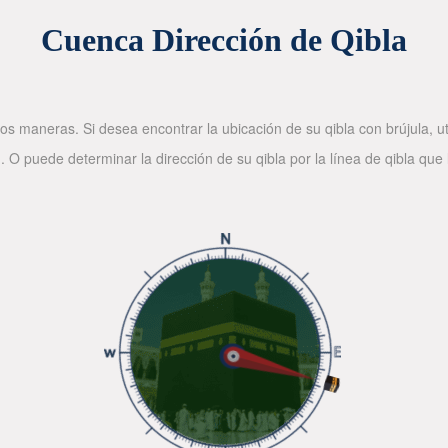
Cuenca Dirección de Qibla
os maneras. Si desea encontrar la ubicación de su qibla con brújula, ut
. O puede determinar la dirección de su qibla por la línea de qibla que