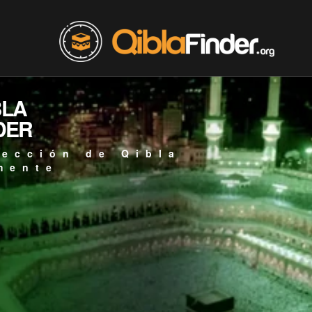
BLA
DER
rección de Qibla
mente