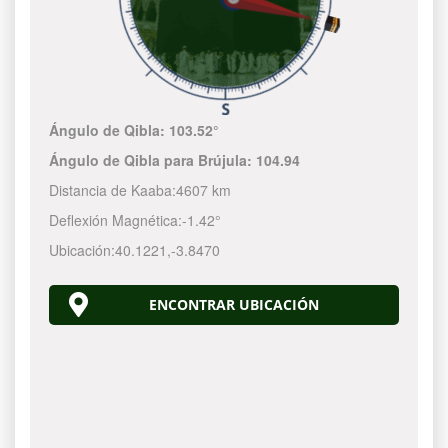
Ángulo de Qibla:
103.52°
Ángulo de Qibla para Brújula:
104.94
Distancia de Kaaba:
4607 km
Deflexión Magnética:
-1.42°
Ubicación:
40.1221
,
-3.8470
ENCONTRAR UBICACIÓN