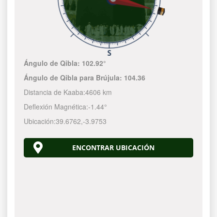
Ángulo de Qibla:
102.92°
Ángulo de Qibla para Brújula:
104.36
Distancia de Kaaba:
4606 km
Deflexión Magnética:
-1.44°
Ubicación:
39.6762
,
-3.9753
ENCONTRAR UBICACIÓN