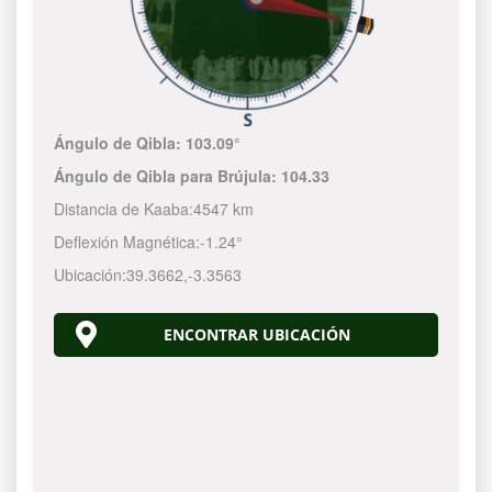
Ángulo de Qibla:
103.09°
Ángulo de Qibla para Brújula:
104.33
Distancia de Kaaba:
4547 km
Deflexión Magnética:
-1.24°
Ubicación:
39.3662
,
-3.3563
ENCONTRAR UBICACIÓN