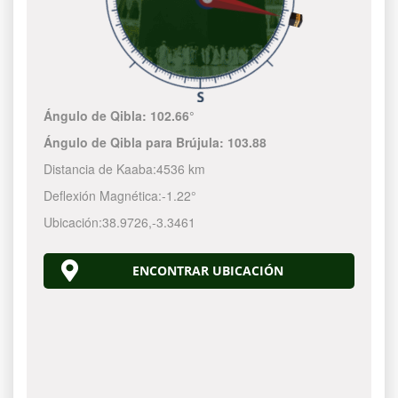
Ángulo de Qibla:
102.66°
Ángulo de Qibla para Brújula:
103.88
Distancia de Kaaba:
4536 km
Deflexión Magnética:
-1.22°
Ubicación:
38.9726
,
-3.3461
ENCONTRAR UBICACIÓN