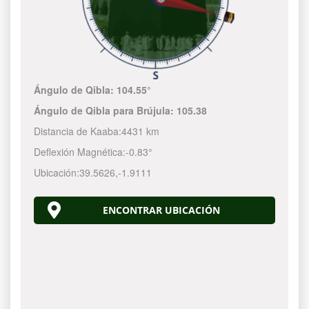
Ángulo de Qibla:
104.55°
Ángulo de Qibla para Brújula:
105.38
Distancia de Kaaba:
4431 km
Deflexión Magnética:
-0.83°
Ubicación:
39.5626
,
-1.9111
ENCONTRAR UBICACIÓN