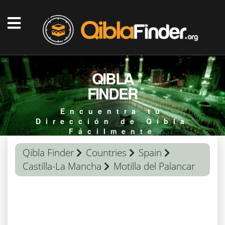
QIBLA
FINDER
Encuentra tu
Dirección de Qibla
Fácilmente
Qibla Finder
Countries
Spain
Castilla-La Mancha
Motilla del Palancar