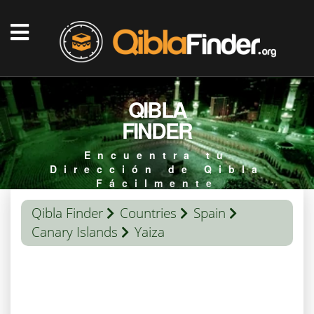
QIBLA
FINDER
Encuentra tu
Dirección de Qibla
Fácilmente
Qibla Finder
Countries
Spain
Canary Islands
Yaiza