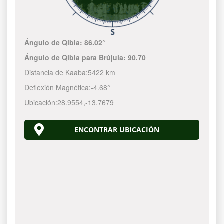
Ángulo de Qibla:
86.02°
Ángulo de Qibla para Brújula:
90.70
Distancia de Kaaba:
5422 km
Deflexión Magnética:
-4.68°
Ubicación:
28.9554
,
-13.7679
ENCONTRAR UBICACIÓN