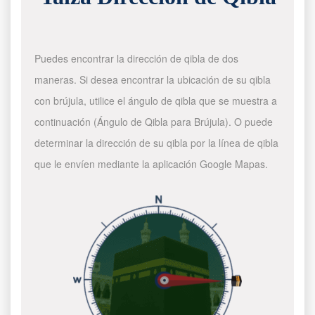
Puedes encontrar la dirección de qibla de dos
maneras. Si desea encontrar la ubicación de su qibla
con brújula, utilice el ángulo de qibla que se muestra a
continuación (Ángulo de Qibla para Brújula). O puede
determinar la dirección de su qibla por la línea de qibla
que le envíen mediante la aplicación Google Mapas.