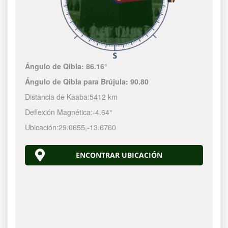
Ángulo de Qibla:
86.16°
Ángulo de Qibla para Brújula:
90.80
Distancia de Kaaba:
5412 km
Deflexión Magnética:
-4.64°
Ubicación:
29.0655
,
-13.6760
ENCONTRAR UBICACIÓN