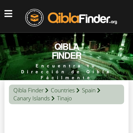
QIBLA
FINDER
Encuentra tu
Dirección de Qibla
Fácilmente
Qibla Finder
Countries
Spain
Canary Islands
Tinajo