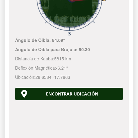
Ángulo de Qibla:
84.09°
Ángulo de Qibla para Brújula:
90.30
Distancia de Kaaba:
5815 km
Deflexión Magnética:
-6.21°
Ubicación:
28.6584
,
-17.7863
ENCONTRAR UBICACIÓN