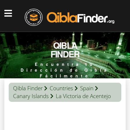
QIBLA
FINDER
Encuentra tu
Dirección de Qibla
Fácilmente
Qibla Finder
Countries
Spain
Canary Islands
La Victoria de Acentejo