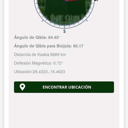
Ángulo de Qibla:
84.45°
Ángulo de Qibla para Brújula:
90.17
Distancia de Kaaba:
5689 km
Deflexión Magnética:
-5.72°
Ubicación:
28.4323
,
-16.4623
ENCONTRAR UBICACIÓN