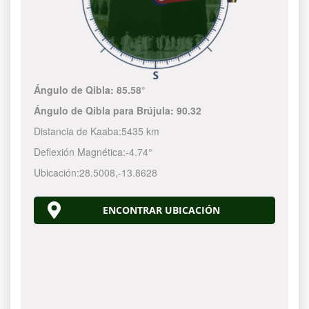
Ángulo de Qibla:
85.58°
Ángulo de Qibla para Brújula:
90.32
Distancia de Kaaba:
5435 km
Deflexión Magnética:
-4.74°
Ubicación:
28.5008
,
-13.8628
ENCONTRAR UBICACIÓN