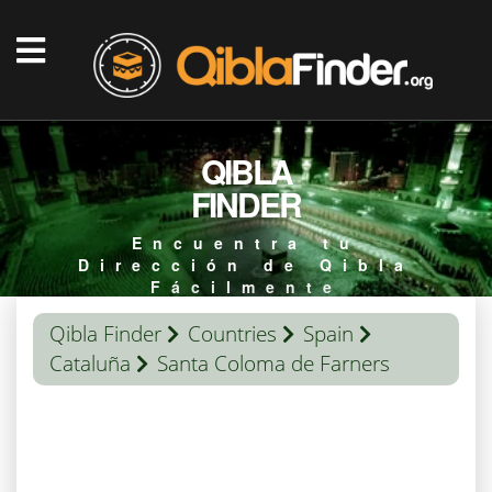
QIBLA
FINDER
Encuentra tu
Dirección de Qibla
Fácilmente
Qibla Finder
Countries
Spain
Cataluña
Santa Coloma de Farners