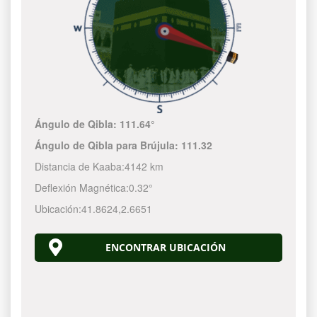
Ángulo de Qibla:
111.64°
Ángulo de Qibla para Brújula:
111.32
Distancia de Kaaba:
4142 km
Deflexión Magnética:
0.32°
Ubicación:
41.8624
,
2.6651
ENCONTRAR UBICACIÓN