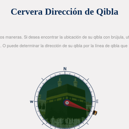
Cervera Dirección de Qibla
os maneras. Si desea encontrar la ubicación de su qibla con brújula, ut
. O puede determinar la dirección de su qibla por la línea de qibla que