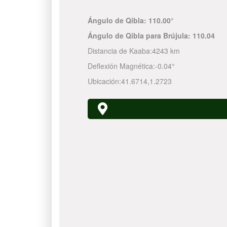
Ángulo de Qibla:
110.00°
Ángulo de Qibla para Brújula:
110.04
Distancia de Kaaba:
4243 km
Deflexión Magnética:
-0.04°
Ubicación:
41.6714
,
1.2723