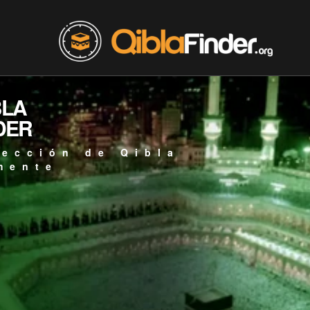
BLA
DER
rección de Qibla
mente