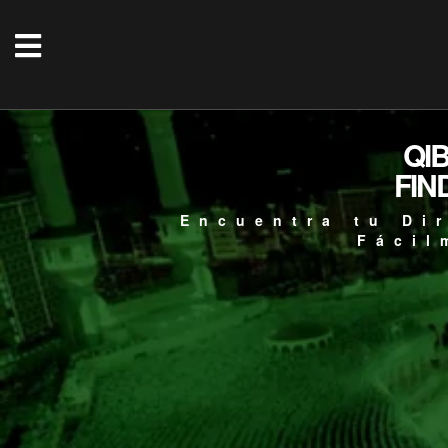
QI
FIN
Encuentra tu Di
Fácil