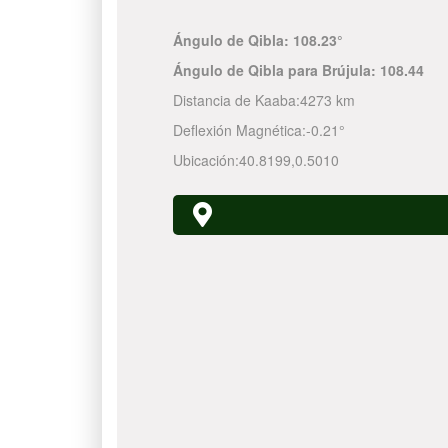
Ángulo de Qibla:
108.23°
Ángulo de Qibla para Brújula:
108.44
Distancia de Kaaba:
4273 km
Deflexión Magnética:
-0.21°
Ubicación:
40.8199
,
0.5010