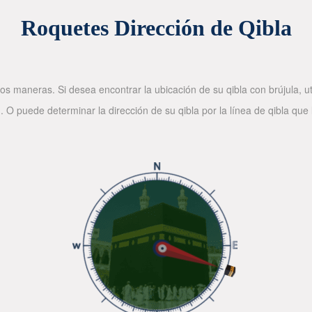
Roquetes Dirección de Qibla
os maneras. Si desea encontrar la ubicación de su qibla con brújula, ut
. O puede determinar la dirección de su qibla por la línea de qibla que