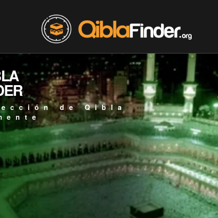
BLA
DER
rección de Qibla
mente