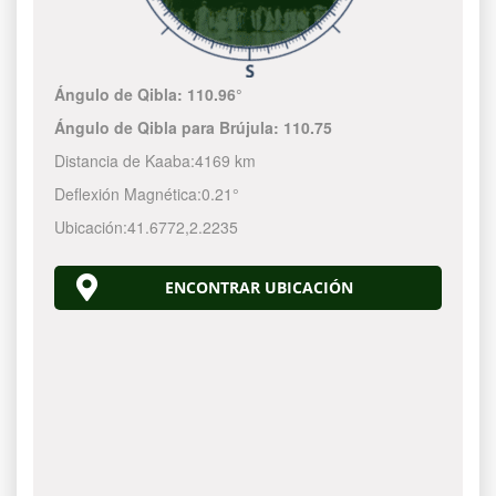
Ángulo de Qibla:
110.96°
Ángulo de Qibla para Brújula:
110.75
Distancia de Kaaba:
4169 km
Deflexión Magnética:
0.21°
Ubicación:
41.6772
,
2.2235
ENCONTRAR UBICACIÓN