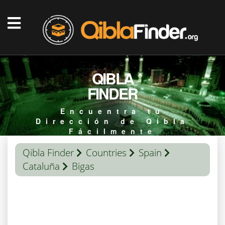
QIBLA
FINDER
Encuentra tu
Dirección de Qibla
Fácilmente
Qibla Finder
Countries
Spain
Cataluña
Bigas