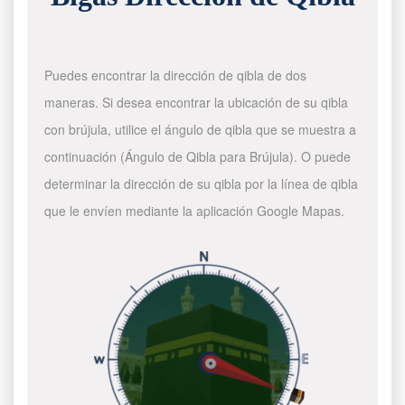
Puedes encontrar la dirección de qibla de dos
maneras. Si desea encontrar la ubicación de su qibla
con brújula, utilice el ángulo de qibla que se muestra a
continuación (Ángulo de Qibla para Brújula). O puede
determinar la dirección de su qibla por la línea de qibla
que le envíen mediante la aplicación Google Mapas.