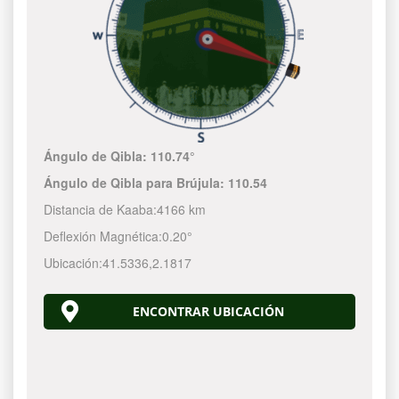
Ángulo de Qibla:
110.74°
Ángulo de Qibla para Brújula:
110.54
Distancia de Kaaba:
4166 km
Deflexión Magnética:
0.20°
Ubicación:
41.5336
,
2.1817
ENCONTRAR UBICACIÓN