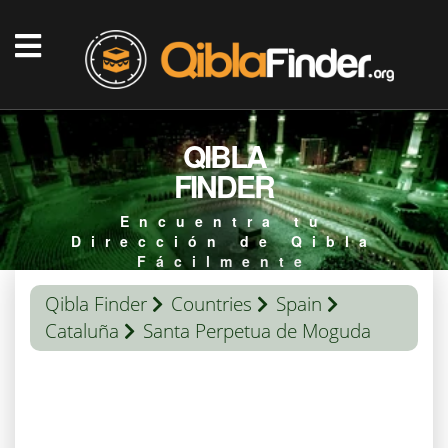
QIBLA
FINDER
Encuentra tu
Dirección de Qibla
Fácilmente
Qibla Finder
Countries
Spain
Cataluña
Santa Perpetua de Moguda