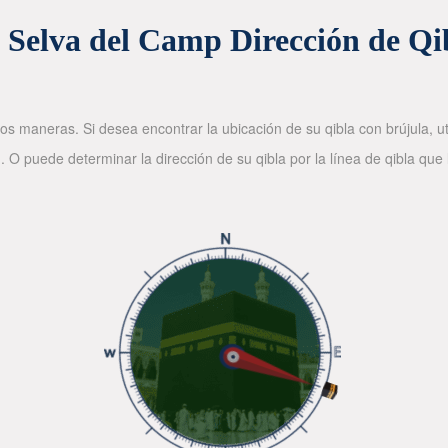
 Selva del Camp Dirección de Qi
os maneras. Si desea encontrar la ubicación de su qibla con brújula, ut
. O puede determinar la dirección de su qibla por la línea de qibla que