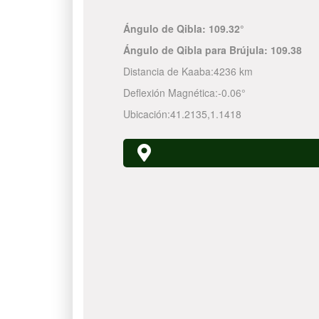
Ángulo de Qibla:
109.32°
Ángulo de Qibla para Brújula:
109.38
Distancia de Kaaba:
4236 km
Deflexión Magnética:
-0.06°
Ubicación:
41.2135
,
1.1418