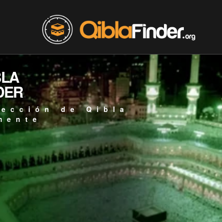
BLA
DER
rección de Qibla
mente