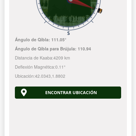
Ángulo de Qibla:
111.05°
Ángulo de Qibla para Brújula:
110.94
Distancia de Kaaba:
4209 km
Deflexión Magnética:
0.11°
Ubicación:
42.0343
,
1.8802
ENCONTRAR UBICACIÓN