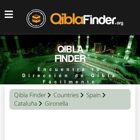
QIBLA
FINDER
Encuentra tu
Dirección de Qibla
Fácilmente
Qibla Finder
Countries
Spain
Cataluña
Gironella