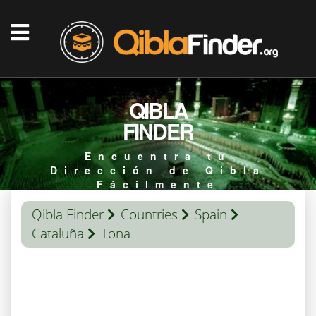
QIBLA
FINDER
Encuentra tu
Dirección de Qibla
Fácilmente
Qibla Finder
Countries
Spain
Cataluña
Tona