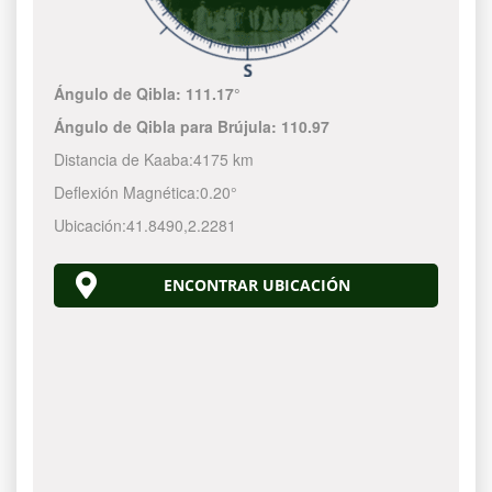
Ángulo de Qibla:
111.17°
Ángulo de Qibla para Brújula:
110.97
Distancia de Kaaba:
4175 km
Deflexión Magnética:
0.20°
Ubicación:
41.8490
,
2.2281
ENCONTRAR UBICACIÓN