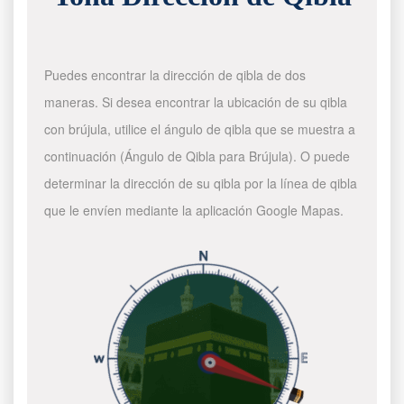
Puedes encontrar la dirección de qibla de dos
maneras. Si desea encontrar la ubicación de su qibla
con brújula, utilice el ángulo de qibla que se muestra a
continuación (Ángulo de Qibla para Brújula). O puede
determinar la dirección de su qibla por la línea de qibla
que le envíen mediante la aplicación Google Mapas.