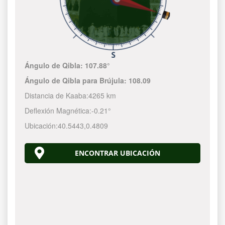
Ángulo de Qibla:
107.88°
Ángulo de Qibla para Brújula:
108.09
Distancia de Kaaba:
4265 km
Deflexión Magnética:
-0.21°
Ubicación:
40.5443
,
0.4809
ENCONTRAR UBICACIÓN