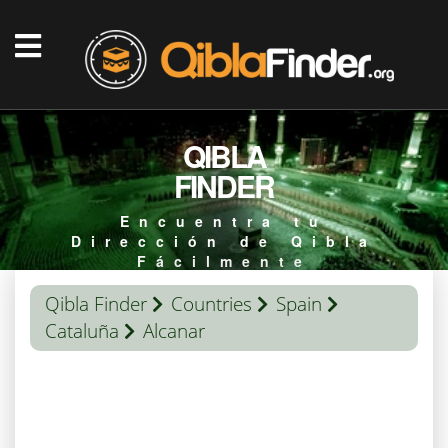
QIBLA
FINDER
Encuentra tu
Dirección de Qibla
Fácilmente
Qibla Finder
Countries
Spain
Cataluña
Alcanar