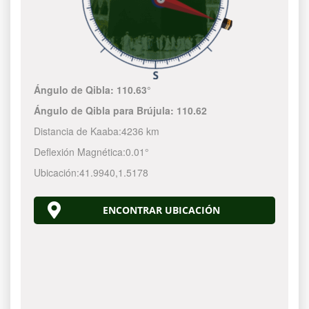
Ángulo de Qibla:
110.63°
Ángulo de Qibla para Brújula:
110.62
Distancia de Kaaba:
4236 km
Deflexión Magnética:
0.01°
Ubicación:
41.9940
,
1.5178
ENCONTRAR UBICACIÓN