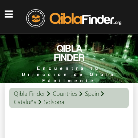
QIBLA
FINDER
Encuentra tu
Dirección de Qibla
Fácilmente
Qibla Finder
Countries
Spain
Cataluña
Solsona