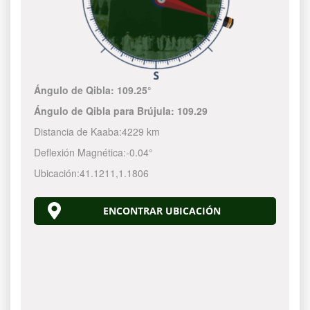
Ángulo de Qibla:
109.25°
Ángulo de Qibla para Brújula:
109.29
Distancia de Kaaba:
4229 km
Deflexión Magnética:
-0.04°
Ubicación:
41.1211
,
1.1806
ENCONTRAR UBICACIÓN