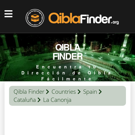
QIBLA
FINDER
Encuentra tu
Dirección de Qibla
Fácilmente
Qibla Finder
Countries
Spain
Cataluña
La Canonja