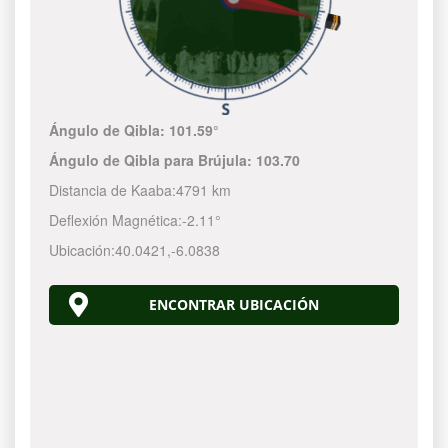
Ángulo de Qibla:
101.59°
Ángulo de Qibla para Brújula:
103.70
Distancia de Kaaba:
4791 km
Deflexión Magnética:
-2.11°
Ubicación:
40.0421
,
-6.0838
ENCONTRAR UBICACIÓN