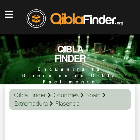
QIBLA
FINDER
Encuentra tu
Dirección de Qibla
Fácilmente
Qibla Finder
Countries
Spain
Extremadura
Plasencia