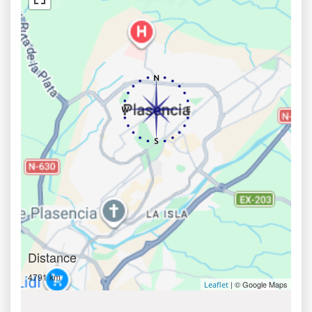
Distance
4791 km
| © Google Maps
Leaflet