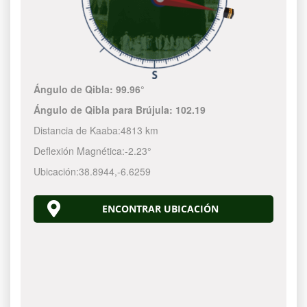
Ángulo de Qibla:
99.96°
Ángulo de Qibla para Brújula:
102.19
Distancia de Kaaba:
4813 km
Deflexión Magnética:
-2.23°
Ubicación:
38.8944
,
-6.6259
ENCONTRAR UBICACIÓN