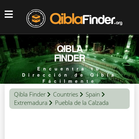
QIBLA
FINDER
Encuentra tu
Dirección de Qibla
Fácilmente
Qibla Finder
Countries
Spain
Extremadura
Puebla de la Calzada