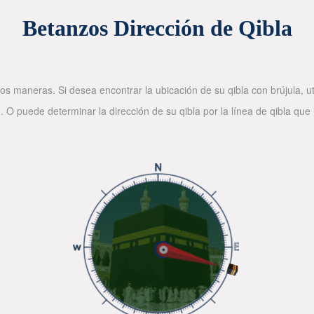
Betanzos Dirección de Qibla
os maneras. Si desea encontrar la ubicación de su qibla con brújula, ut
. O puede determinar la dirección de su qibla por la línea de qibla que