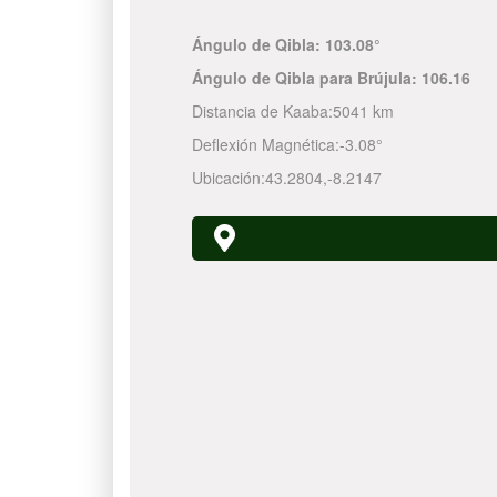
Ángulo de Qibla:
103.08°
Ángulo de Qibla para Brújula:
106.16
Distancia de Kaaba:
5041 km
Deflexión Magnética:
-3.08°
Ubicación:
43.2804
,
-8.2147