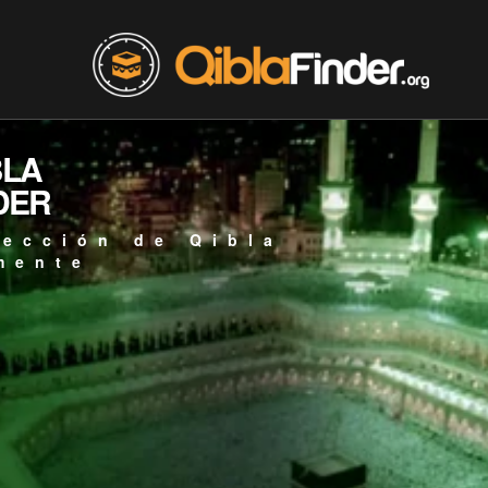
BLA
DER
rección de Qibla
mente