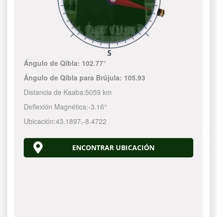
Ángulo de Qibla:
102.77°
Ángulo de Qibla para Brújula:
105.93
Distancia de Kaaba:
5059 km
Deflexión Magnética:
-3.16°
Ubicación:
43.1897
,
-8.4722
ENCONTRAR UBICACIÓN