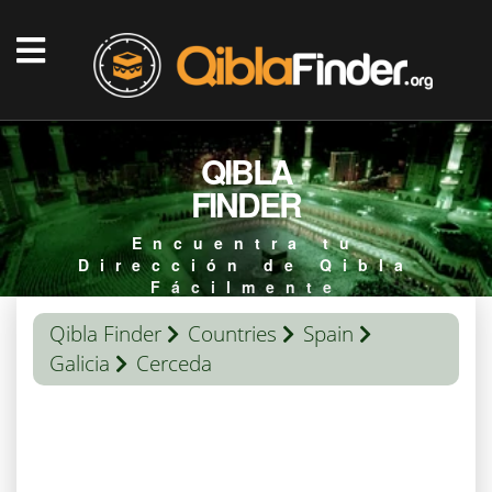
QIBLA
FINDER
Encuentra tu
Dirección de Qibla
Fácilmente
Qibla Finder
Countries
Spain
Galicia
Cerceda