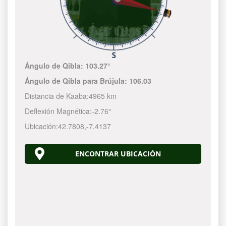
Ángulo de Qibla:
103.27°
Ángulo de Qibla para Brújula:
106.03
Distancia de Kaaba:
4965 km
Deflexión Magnética:
-2.76°
Ubicación:
42.7808
,
-7.4137
ENCONTRAR UBICACIÓN