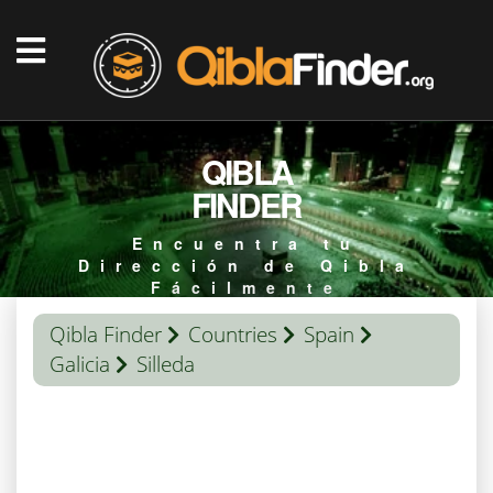
QIBLA
FINDER
Encuentra tu
Dirección de Qibla
Fácilmente
Qibla Finder
Countries
Spain
Galicia
Silleda