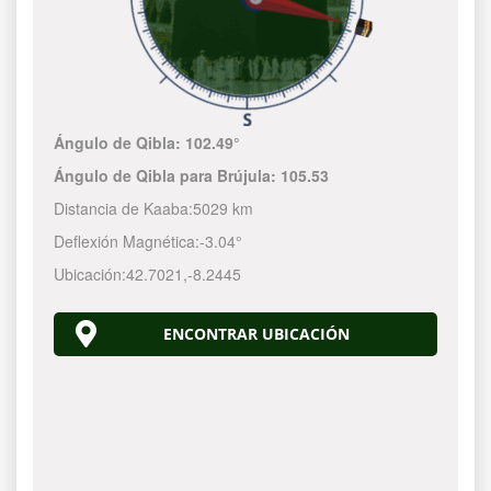
Ángulo de Qibla:
102.49°
Ángulo de Qibla para Brújula:
105.53
Distancia de Kaaba:
5029 km
Deflexión Magnética:
-3.04°
Ubicación:
42.7021
,
-8.2445
ENCONTRAR UBICACIÓN