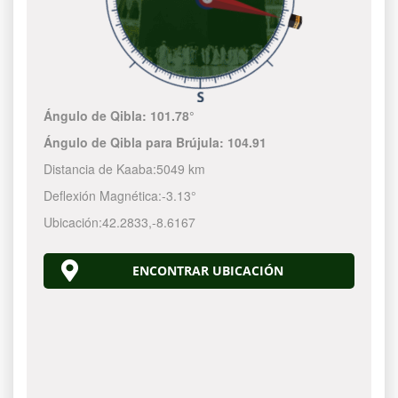
Ángulo de Qibla:
101.78°
Ángulo de Qibla para Brújula:
104.91
Distancia de Kaaba:
5049 km
Deflexión Magnética:
-3.13°
Ubicación:
42.2833
,
-8.6167
ENCONTRAR UBICACIÓN