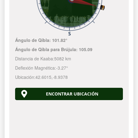
Ángulo de Qibla:
101.82°
Ángulo de Qibla para Brújula:
105.09
Distancia de Kaaba:
5082 km
Deflexión Magnética:
-3.27°
Ubicación:
42.6015
,
-8.9378
ENCONTRAR UBICACIÓN