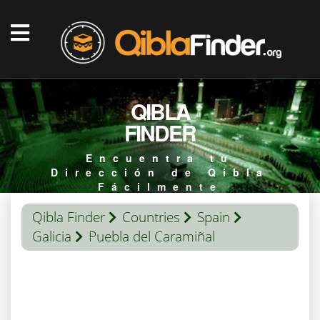
QIBLA
FINDER
Encuentra tu
Dirección de Qibla
Fácilmente
Qibla Finder
Countries
Spain
Galicia
Puebla del Caramiñal