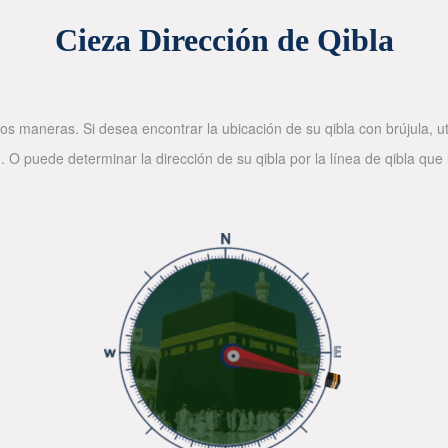
Cieza Dirección de Qibla
os maneras. Si desea encontrar la ubicación de su qibla con brújula, ut
. O puede determinar la dirección de su qibla por la línea de qibla que