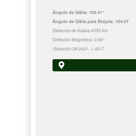
Ángulo de Qibla:
103.41°
Ángulo de Qibla para Brújula:
104.07
Distancia de Kaaba:
4355 km
Deflexión Magnética:
-0.66°
Ubicación:
38.2421
,
-1.4217