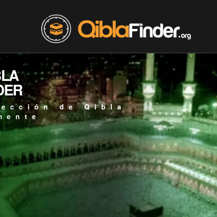
BLA
DER
rección de Qibla
mente