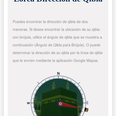
Puedes encontrar la dirección de qibla de dos
maneras. Si desea encontrar la ubicación de su qibla
con brújula, utilice el ángulo de qibla que se muestra a
continuación (Ángulo de Qibla para Brújula). O puede
determinar la dirección de su qibla por la línea de qibla
que le envíen mediante la aplicación Google Mapas.