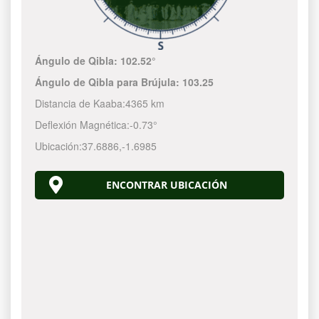
Ángulo de Qibla:
102.52°
Ángulo de Qibla para Brújula:
103.25
Distancia de Kaaba:
4365 km
Deflexión Magnética:
-0.73°
Ubicación:
37.6886
,
-1.6985
ENCONTRAR UBICACIÓN