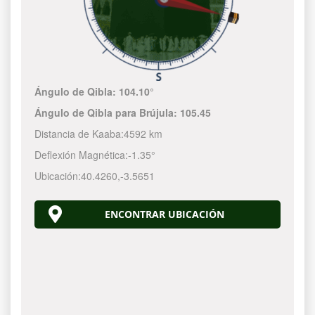
Ángulo de Qibla:
104.10°
Ángulo de Qibla para Brújula:
105.45
Distancia de Kaaba:
4592 km
Deflexión Magnética:
-1.35°
Ubicación:
40.4260
,
-3.5651
ENCONTRAR UBICACIÓN