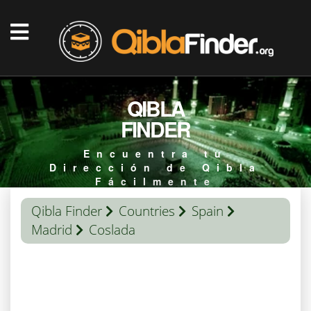
QIBLA
FINDER
Encuentra tu
Dirección de Qibla
Fácilmente
Qibla Finder
Countries
Spain
Madrid
Coslada