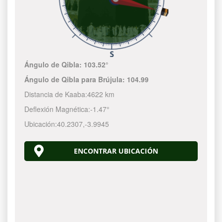
Ángulo de Qibla:
103.52°
Ángulo de Qibla para Brújula:
104.99
Distancia de Kaaba:
4622 km
Deflexión Magnética:
-1.47°
Ubicación:
40.2307
,
-3.9945
ENCONTRAR UBICACIÓN