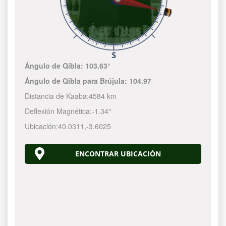
Ángulo de Qibla:
103.63°
Ángulo de Qibla para Brújula:
104.97
Distancia de Kaaba:
4584 km
Deflexión Magnética:
-1.34°
Ubicación:
40.0311
,
-3.6025
ENCONTRAR UBICACIÓN