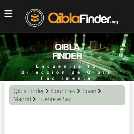
QIBLA
FINDER
Encuentra tu
Dirección de Qibla
Fácilmente
Qibla Finder
Countries
Spain
Madrid
Fuente el Saz