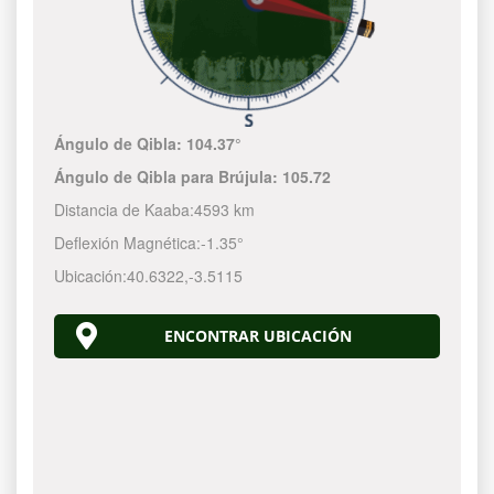
Ángulo de Qibla:
104.37°
Ángulo de Qibla para Brújula:
105.72
Distancia de Kaaba:
4593 km
Deflexión Magnética:
-1.35°
Ubicación:
40.6322
,
-3.5115
ENCONTRAR UBICACIÓN